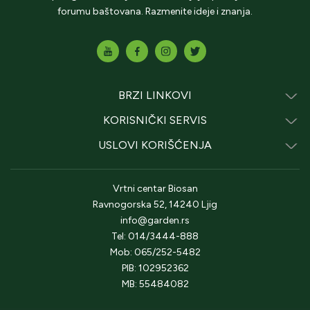
forumu baštovana. Razmenite ideje i znanja.
BRZI LINKOVI
KORISNIČKI SERVIS
USLOVI KORIŠĆENJA
Vrtni centar Biosan
Ravnogorska 52, 14240 Ljig
info@garden.rs
Tel: 014/3444-888
Mob: 065/252-5482
PIB: 102952362
MB: 55484082