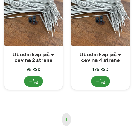
Ubodni kapljač +
Ubodni kapljač +
cev na 2 strane
cev na 4 strane
95 RSD
175 RSD
+
+
1