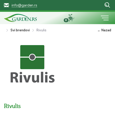
info@garden.rs
0
Svi brendovi
Rivulis
← Nazad
Rivulis