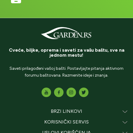
Cveće, biljke, oprema i saveti za vašu baštu, sve na
jednom mestu!
Saveti prilagođeni vašoj bašti. Postavljajte pitanja aktivnom
forumu baštovana. Razmenite ideje i znanja.
BRZI LINKOVI
KORISNIČKI SERVIS
USLOVI KORIŠĆENJA