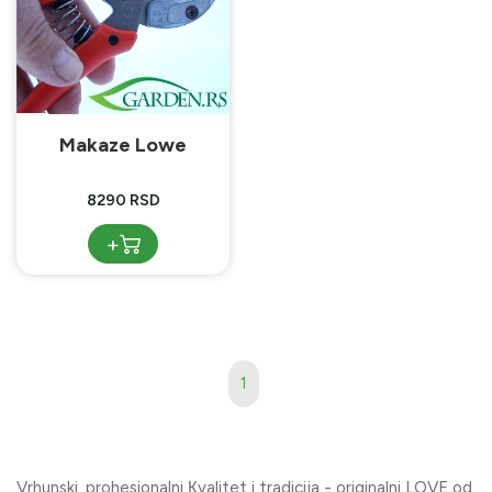
Makaze Lowe
8290 RSD
+
1
Vrhunski, prohesionalni Кvalitet i tradicija - originalni LOVE od