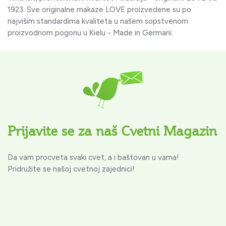
1923. Sve originalne makaze LOVE proizvedene su po
najvišim standardima kvaliteta u našem sopstvenom
proizvodnom pogonu u Кielu - Made in Germani.
Prijavite se za naš Cvetni Magazin
Da vam procveta svaki cvet, a i baštovan u vama!
Pridružite se našoj cvetnoj zajednici!