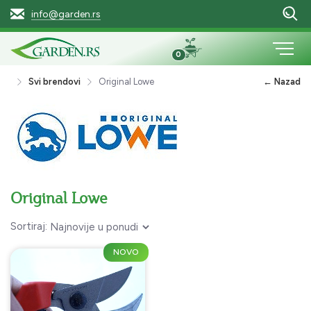
info@garden.rs
0
Svi brendovi
Original Lowe
← Nazad
Original Lowe
Sortiraj:
NOVO