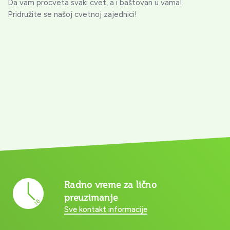
Da vam procveta svaki cvet, a i baštovan u vama!
Pridružite se našoj cvetnoj zajednici!
Radno vreme za lično
preuzimanje
Sve kontakt informacije