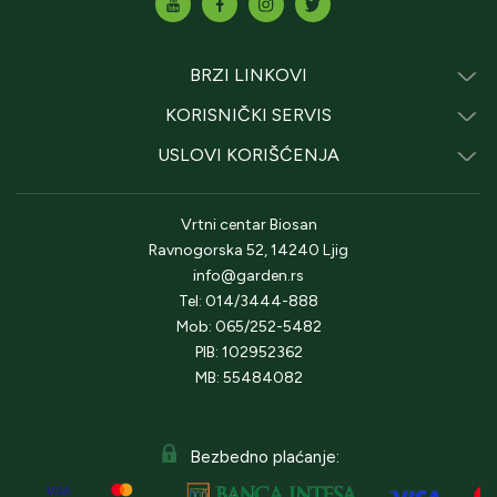
BRZI LINKOVI
KORISNIČKI SERVIS
USLOVI KORIŠĆENJA
Vrtni centar Biosan
Ravnogorska 52, 14240 Ljig
info@garden.rs
Tel: 014/3444-888
Mob: 065/252-5482
PIB: 102952362
MB: 55484082
Bezbedno plaćanje: