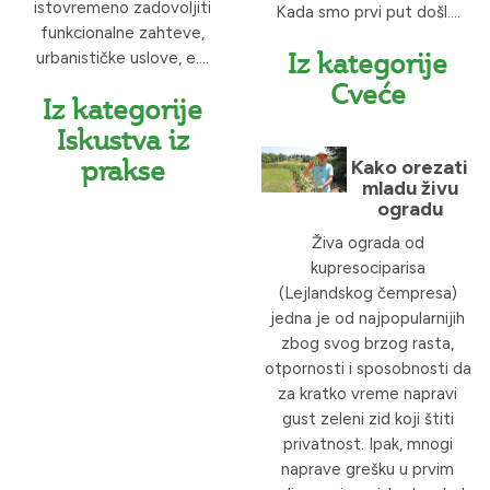
istovremeno zadovoljiti
Kada smo prvi put došl....
funkcionalne zahteve,
Iz kategorije
urbanističke uslove, e....
Cveće
Iz kategorije
Iskustva iz
prakse
Kako orezati
mladu živu
ogradu
Živa ograda od
kupresociparisa
(Lejlandskog čempresa)
jedna je od najpopularnijih
zbog svog brzog rasta,
otpornosti i sposobnosti da
za kratko vreme napravi
gust zeleni zid koji štiti
privatnost. Ipak, mnogi
naprave grešku u prvim