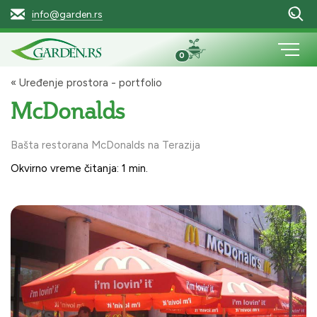
info@garden.rs
0
« Uređenje prostora - portfolio
McDonalds
Bašta restorana McDonalds na Terazija
Okvirno vreme čitanja: 1 min.