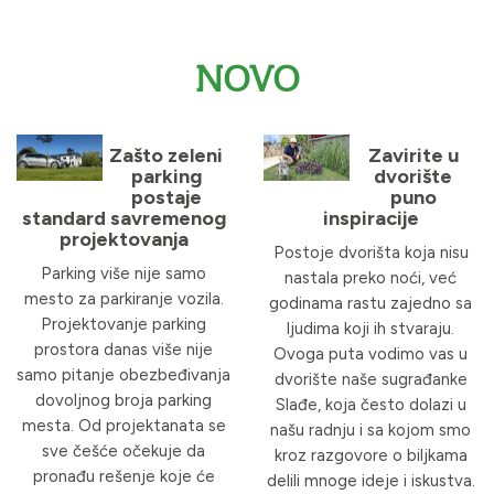
NOVO
Zašto zeleni
Zavirite u
parking
dvorište
postaje
puno
standard savremenog
inspiracije
projektovanja
Postoje dvorišta koja nisu
Parking više nije samo
nastala preko noći, već
mesto za parkiranje vozila.
godinama rastu zajedno sa
Projektovanje parking
ljudima koji ih stvaraju.
prostora danas više nije
Ovoga puta vodimo vas u
samo pitanje obezbeđivanja
dvorište naše sugrađanke
dovoljnog broja parking
Slađe, koja često dolazi u
mesta. Od projektanata se
našu radnju i sa kojom smo
sve češće očekuje da
kroz razgovore o biljkama
pronađu rešenje koje će
delili mnoge ideje i iskustva.