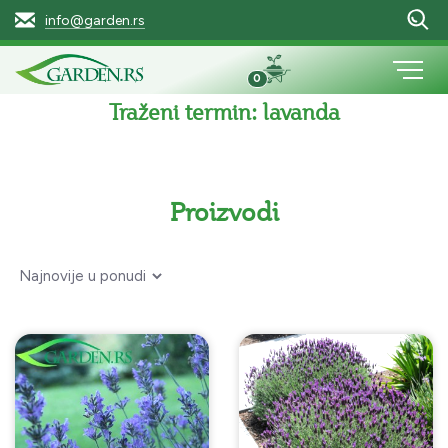
info@garden.rs
0
Traženi termin:
lavanda
Proizvodi