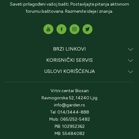
Saveti prilagođeni vašoj bašti. Postavljajte pitanja aktivnom
forumu baštovana. Razmenite ideje i znanja.
BRZI LINKOVI
KORISNIČKI SERVIS
USLOVI KORIŠĆENJA
Vrtni centar Biosan
Ravnogorska 52, 14240 Ljig
info@garden.rs
Tel: 014/3444-888
Mob: 065/252-5482
PIB: 102952362
MB: 55484082