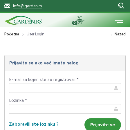
info@garden.rs
0
Početna
User Login
← Nazad
Prijavite se ako već imate nalog
E-mail sa kojim ste se registrovali *
Lozinka *
Zaboravili ste lozinku ?