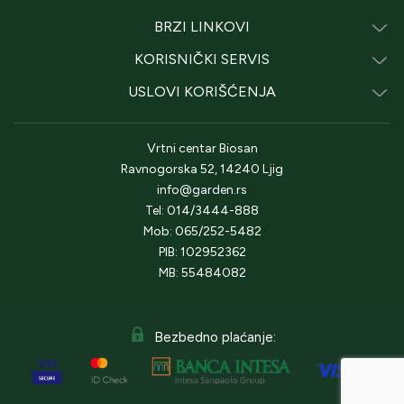
BRZI LINKOVI
KORISNIČKI SERVIS
USLOVI KORIŠĆENJA
Vrtni centar Biosan
Ravnogorska 52, 14240 Ljig
info@garden.rs
Tel: 014/3444-888
Mob: 065/252-5482
PIB: 102952362
MB: 55484082
Bezbedno plaćanje: