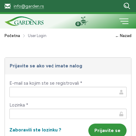
info@garden.rs
0
Početna
User Login
← Nazad
Prijavite se ako već imate nalog
E-mail sa kojim ste se registrovali *
Lozinka *
Zaboravili ste lozinku ?