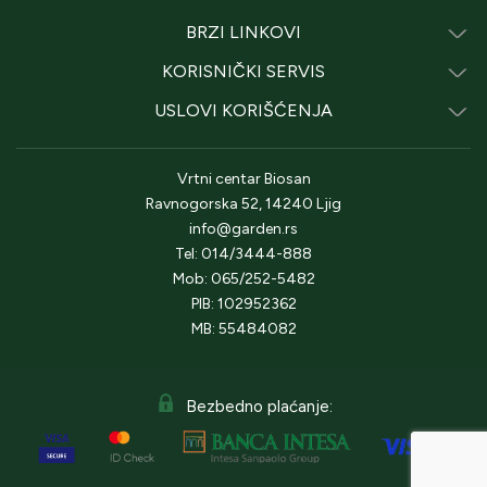
BRZI LINKOVI
KORISNIČKI SERVIS
USLOVI KORIŠĆENJA
Vrtni centar Biosan
Ravnogorska 52, 14240 Ljig
info@garden.rs
Tel: 014/3444-888
Mob: 065/252-5482
PIB: 102952362
MB: 55484082
Bezbedno plaćanje: