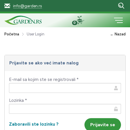
info@garden.rs
0
Početna
User Login
← Nazad
Prijavite se ako već imate nalog
E-mail sa kojim ste se registrovali *
Lozinka *
Zaboravili ste lozinku ?