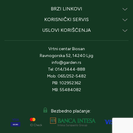
BRZI LINKOVI
KORISNIČKI SERVIS
USLOVI KORIŠĆENJA
Vrtni centar Biosan
Ravnogorska 52, 14240 Ljig
info@garden.rs
Tel: 014/3444-888
Mob: 065/252-5482
PIB: 102952362
MB: 55484082
Bezbedno plaćanje: